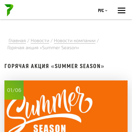
≡
Рус
Главная
/
Новости
/
Новости компании
/
Горячая акция «Summer Season»
ГОРЯЧАЯ АКЦИЯ «SUMMER SEASON»
01/06