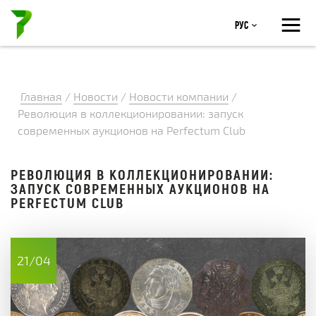
≡
Рус
Главная
/
Новости
/
Новости компании
/
Революция в коллекционировании: запуск
современных аукционов на Perfectum Club
РЕВОЛЮЦИЯ В КОЛЛЕКЦИОНИРОВАНИИ:
ЗАПУСК СОВРЕМЕННЫХ АУКЦИОНОВ НА
PERFECTUM CLUB
21/04