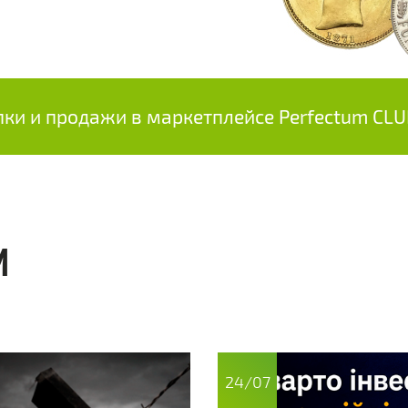
пки и продажи в маркетплейсе Perfectum CL
И
24/07