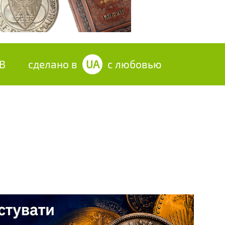
UB
сделано в
UA
с любовью