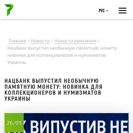
≡
Рус
Главная
/
Новости
/
Новости компании
/
Нацбанк выпустил необычную памятную монету:
новинка для коллекционеров и нумизматов
Украины
НАЦБАНК ВЫПУСТИЛ НЕОБЫЧНУЮ
ПАМЯТНУЮ МОНЕТУ: НОВИНКА ДЛЯ
КОЛЛЕКЦИОНЕРОВ И НУМИЗМАТОВ
УКРАИНЫ
26/05