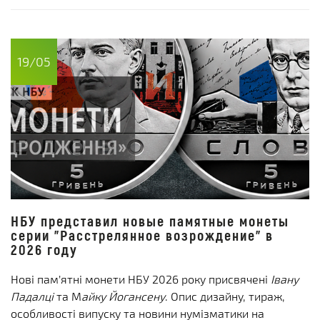
19/05
НБУ представил новые памятные монеты
серии "Расстрелянное возрождение" в
2026 году
Нові пам’ятні монети НБУ 2026 року присвячені
Івану
Падалці
та М
айку Йогансену
. Опис дизайну, тираж,
особливості випуску та новини нумізматики на