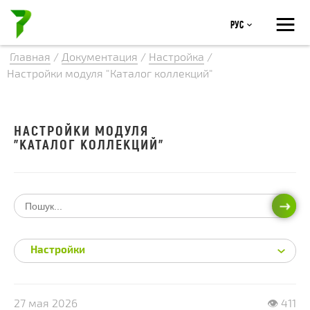
≡
Рус
Главная
/
Документация
/
Настройка
/
Настройки модуля "Каталог коллекций"
НАСТРОЙКИ МОДУЛЯ
"КАТАЛОГ КОЛЛЕКЦИЙ"
ИСКА
Настройки
27 мая 2026
👁 411