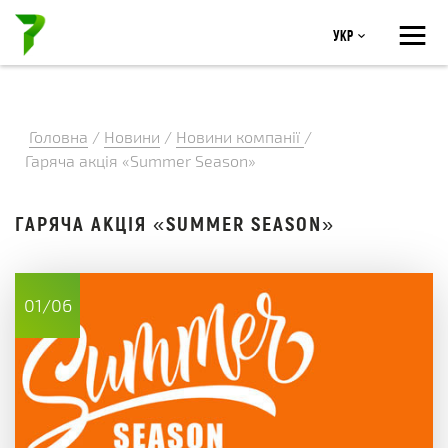
≡
Укр
Головна
/
Новини
/
Новини компанії
/
Гаряча акція «Summer Season»
ГАРЯЧА АКЦІЯ «SUMMER SEASON»
01/06