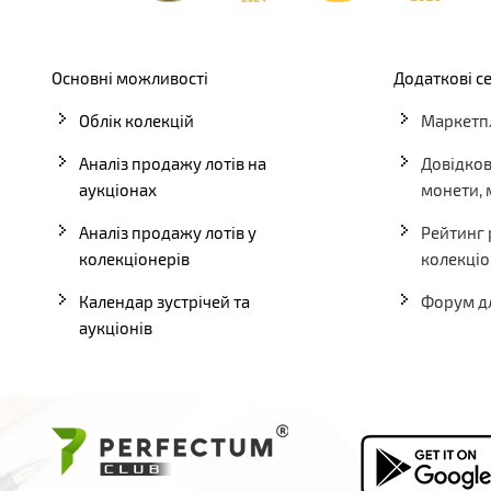
Основні можливості
Додаткові с
Облік колекцій
Маркетпл
Аналіз продажу лотів на
Довідков
аукціонах
монети, 
Аналіз продажу лотів у
Рейтинг 
колекціонерів
колекціо
Календар зустрічей та
Форум д
аукціонів