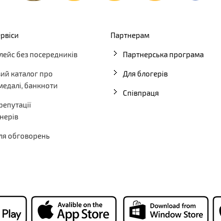
ервіси
Партнерам
ейс без посередників
Партнерська програма
ий каталог про
Для блогерів
медалі, банкноти
Співпраця
репутації
нерів
ля обговорень