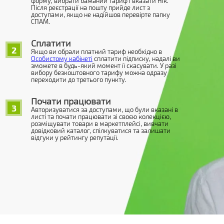
форму, вибрати бажаний тариф і вказати Нік.
Після реєстрації на пошту прийде лист з
доступами, якщо не надійшов перевірте папку
СПАМ.
Сплатити
2
Якщо ви обрали платний тариф необхідно в
Особистому кабінеті
сплатити підписку, надалі ви
зможете в будь-який момент її скасувати. У разі
вибору безкоштовного тарифу можна одразу
переходити до третього пункту.
Почати працювати
3
Авторизуватися за доступами, що були вказані в
листі та почати працювати зі своєю колекцією,
розміщувати товари в маркетплейсі, вивчати
довідковий каталог, спілкуватися та залишати
відгуки у рейтингу репутації.